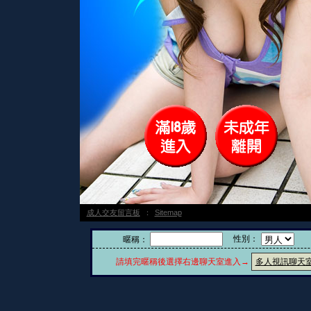
成人交友留言板
：
Sitemap
性別：
暱稱：
請填完暱稱後選擇右邊聊天室進入→
多人視訊聊天